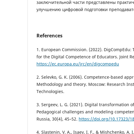
заключительной части представлены практи
улучшению цифровой подготовки преподават
References
1. European Commission. (2022). DigCompEdu:
for the Digital Competence of Educators. Joint R
https://ec.europa.eu/jrc/en/digcompedu
2. Selevko, G. K. (2006). Competence-based appr
Methodology and theory. Moscow: Research Insti
Technologies.
3. Sergeev, L. G. (2021). Digital transformation 
Pedagogical challenges and modeling competenc
Russia, 30(4), 45–52.
https://doi.org/10.17323/1
4. Slastenin, V. A., Isaev, I. F., & Mishchenko, A. 