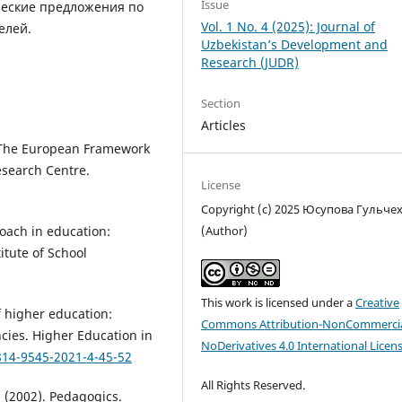
Issue
ческие предложения по
Vol. 1 No. 4 (2025): Journal of
елей.
Uzbekistan’s Development and
Research (JUDR)
Section
Articles
 The European Framework
esearch Centre.
License
Copyright (c) 2025 Юсупова Гульче
(Author)
oach in education:
tute of School
This work is licensed under a
Creative
of higher education:
Commons Attribution-NonCommercia
ies. Higher Education in
NoDerivatives 4.0 International Licen
814-9545-2021-4-45-52
All Rights Reserved.
I. (2002). Pedagogics.