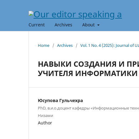
Current
Archives
About
Home
/
Archives
/
Vol. 1 No. 4 (2025): Journal of
НАВЫКИ СОЗДАНИЯ И ПР
УЧИТЕЛЯ ИНФОРМАТИКИ
Юсупова Гульчехра
PhD, в.и.о.доцент кафедры «Информационные тех
Низами
Author