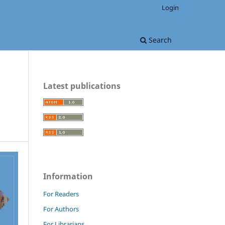
Login
Search
Latest publications
Information
For Readers
For Authors
For Librarians