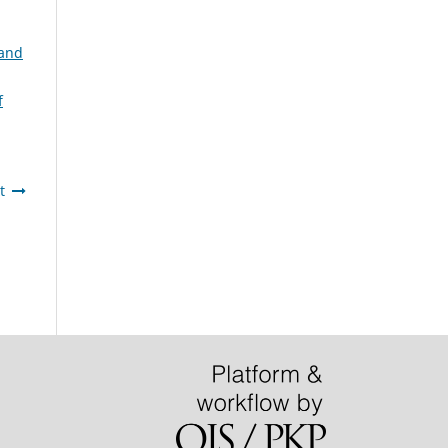
 and
f
t