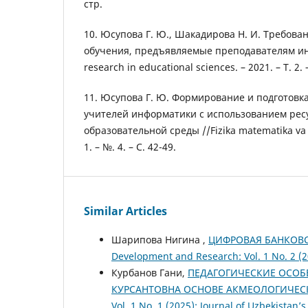
стр.
10. Юсупова Г. Ю., Шакадирова Н. И. Требова
обучения, предъявляемые преподавателям и
research in educational sciences. – 2021. – Т. 2. 
11. Юсупова Г. Ю. Формирование и подготовк
учителей информатики с использованием ре
образовательной среды //Fizika matematika va i
1. – №. 4. – С. 42-49.
Similar Articles
Шарипова Нигина ,
ЦИФРОВАЯ БАНКОВС
Development and Research: Vol. 1 No. 2 (
Курбанов Гани,
ПЕДАГОГИЧЕСКИЕ ОСО
КУРСАНТОВНА ОСНОВЕ АКМЕОЛОГИЧЕ
Vol. 1 No. 1 (2025): Journal of Uzbekista