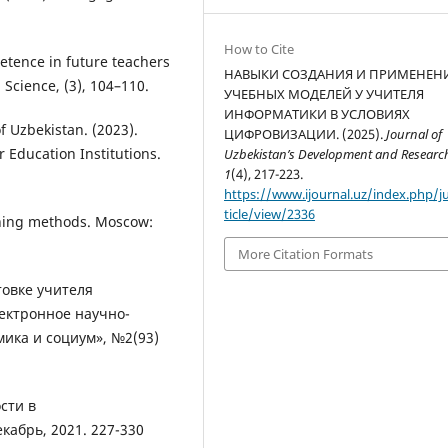
How to Cite
petence in future teachers
НАВЫКИ СОЗДАНИЯ И ПРИМЕНЕН
Science, (3), 104–110.
УЧЕБНЫХ МОДЕЛЕЙ У УЧИТЕЛЯ
ИНФОРМАТИКИ В УСЛОВИЯХ
f Uzbekistan. (2023).
ЦИФРОВИЗАЦИИ. (2025).
Journal of
r Education Institutions.
Uzbekistan’s Development and Researc
1
(4), 217-223.
https://www.ijournal.uz/index.php/j
ticle/view/2336
aching methods. Moscow:
More Citation Formats
товке учителя
ектронное научно-
ика и социум», №2(93)
сти в
кабрь, 2021. 227-330