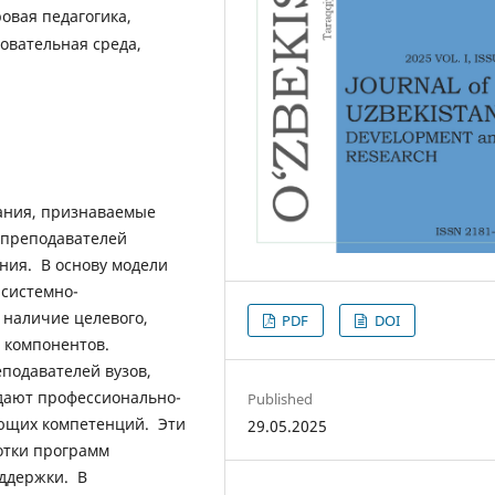
вая педагогика,
овательная среда,
вания, признаваемые
 преподавателей
ния. В основу модели
системно-
наличие целевого,
PDF
DOI
о компонентов.
еподавателей вузов,
адают профессионально-
Published
ющих компетенций. Эти
29.05.2025
отки программ
ддержки. В