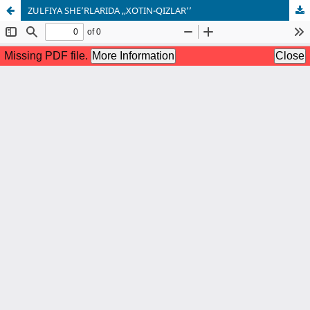
ZULFIYA SHE’RLARIDA ,,XOTIN-QIZLAR’’